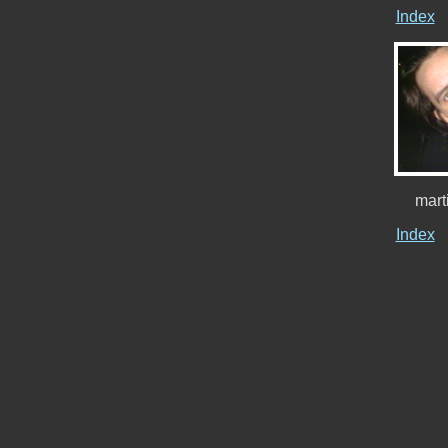
Index
mart
Index