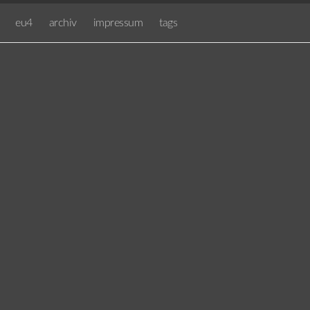
eu4
archiv
impressum
tags