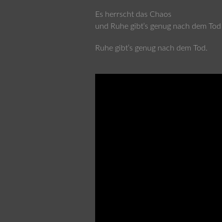
Es herrscht das Chaos
und Ruhe gibt’s genug nach dem Tod
Ruhe gibt’s genug nach dem Tod.