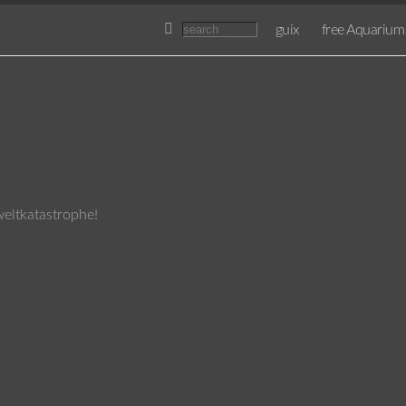
guix
free Aquarium
eltkatastrophe!