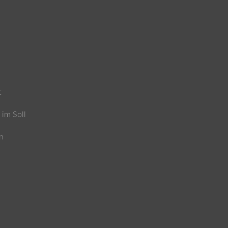
t
 im Soll
n